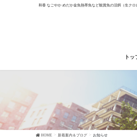
コ
ナ
和香 なごやか めだか金魚熱帯魚など観賞魚の活餌（生ク
ン
ビ
テ
ゲ
ン
ー
ツ
シ
に
ョ
移
ン
動
に
トッ
移
動
HOME
新着案内＆ブログ
お知らせ