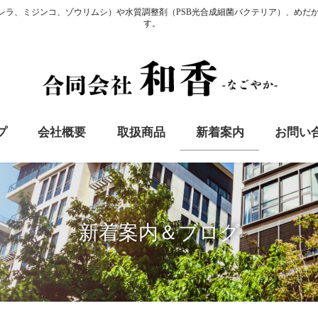
ロレラ、ミジンコ、ゾウリムシ）や水質調整剤（PSB光合成細菌バクテリア）、めだ
す。
プ
会社概要
取扱商品
新着案内
お問い
新着案内＆ブログ